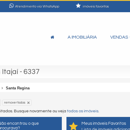
Atendimento via WhatsApp
imóveis favoritos
A IMOBILIÁRIA
VENDAS
Itajaí - 6337
Santa Regina
remover todos
icitados. Busque novamente ou veja
todos os imóveis
.
Não encontrou o que
Meus imóveis Favoritos
procurava?
Lista de imóveis adicion