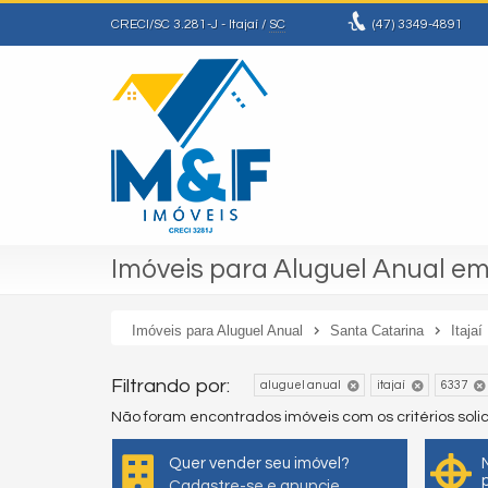
CRECI/SC 3.281-J
- Itajaí /
SC
(47)
3349-4891
Imóveis para Aluguel Anual em 
Imóveis para Aluguel Anual
Santa Catarina
Itajaí
Filtrando por:
aluguel anual
itajaí
6337
Não foram encontrados imóveis com os critérios sol
Quer vender seu imóvel?
Cadastre-se e anuncie