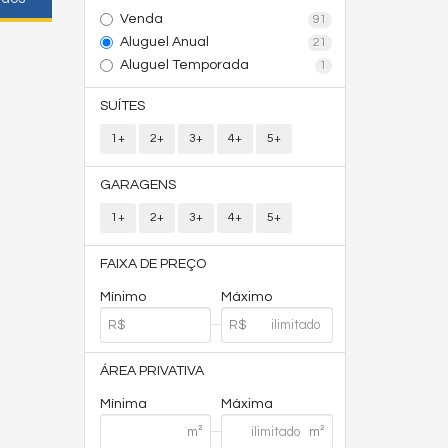
Venda
91
Aluguel Anual
21
Aluguel Temporada
1
SUÍTES
1+
2+
3+
4+
5+
GARAGENS
1+
2+
3+
4+
5+
FAIXA DE PREÇO
Mínimo
Máximo
ÁREA PRIVATIVA
Mínima
Máxima