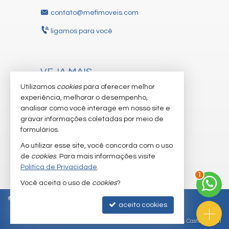
contato@mefimoveis.com
ligamos para você
VEJA MAIS
Utilizamos
cookies
para oferecer melhor
receba nosso newsletter
experiência, melhorar o desempenho,
cadastre seu imóvel
analisar como você interage em nosso site e
gravar informações coletadas por meio de
trabalhe conosco
formulários.
imóveis favoritos
Ao utilizar esse site, você concorda com o uso
de
cookies
. Para mais informações visite
mapa de imóveis
Política de Privacidade
.
1
Você aceita o uso de
cookies
?
©
2026
CRECI/SC 3.281-J
Política de Privacidade
aceito cookies
Site para imobiliárias
: Castel Digital