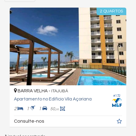
2 QUARTOS
BARRA VELHA -
ITAJUBÁ
#172
Apartamento no Edifício Vila Açoriana
2
1
1
50,
00
Consulte-nos