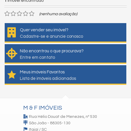
1
imóvel encontrado
(nenhuma avaliação)
Quer vender seu imóvel?
Cadastre-se e anuncie conosco
Não encontrou o que procurava?
Entre em contato
Meus imóveis Favoritos
Lista de imóveis adicionados
M & F IMÓVEIS
Rua Hélio Douat de Menezes, nº 530
São João - 88305-130
Itajaí /
SC