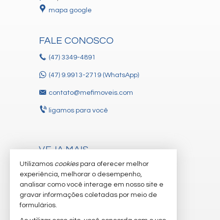
mapa google
FALE CONOSCO
(47)
3349-4891
(47) 9.9913-2719 (WhatsApp)
contato@mefimoveis.com
ligamos para você
VEJA MAIS
Utilizamos
cookies
para oferecer melhor
receba nosso newsletter
experiência, melhorar o desempenho,
cadastre seu imóvel
analisar como você interage em nosso site e
gravar informações coletadas por meio de
trabalhe conosco
formulários.
imóveis favoritos