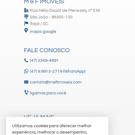
M & F IMÓVEIS
Rua Hélio Douat de Menezes, nº 530
São João - 88305-130
Itajaí /
SC
mapa google
FALE CONOSCO
(47)
3349-4891
(47) 9.9913-2719 (WhatsApp)
contato@mefimoveis.com
ligamos para você
VEJA MAIS
Utilizamos
cookies
para oferecer melhor
receba nosso newsletter
experiência, melhorar o desempenho,