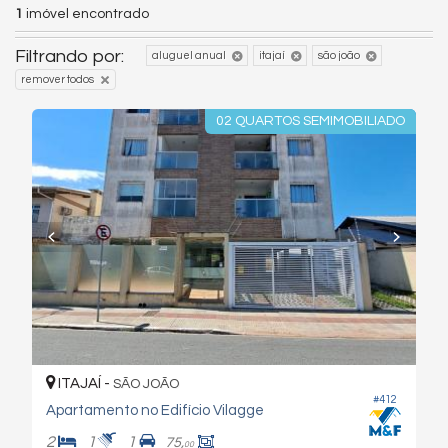
1
imóvel encontrado
Filtrando por:
aluguel anual
itajaí
são joão
remover todos
02 QUARTOS SEMIMOBILIADO
ITAJAÍ -
SÃO JOÃO
#412
Apartamento no Edifício Vilagge
2
1
1
75,
00