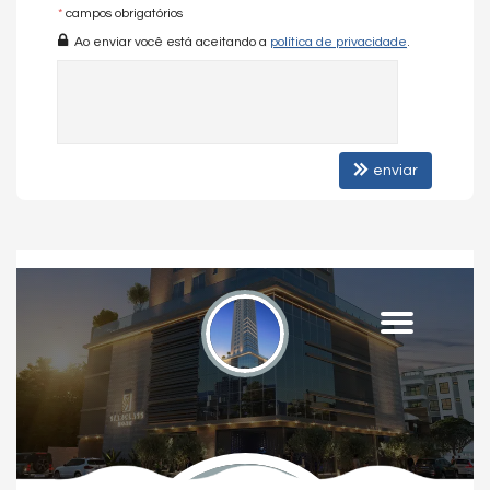
Piscina com Raia para Natação
*
campos obrigatórios
Piscina com trocador de calor
Ao enviar você está aceitando a
política de privacidade
.
Um andar inteiro de área de Lazer
Áreas de lazer equipadas
Cisterna de reaproveitamento de água
enviar
Edifício ecofriendly
Lounge Fire Place
Espaço Pet
Vagas para Motos
Infra para Plugin em todas as vagas
Fachada com acabamentos de alto padrão
Academia
Bicicletário
Brinquedoteca
Lounge