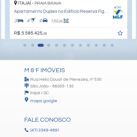
ITAJAÍ -
PRAIA BRAVA
UNIDADE
#141
Apartamento Duplex no Edifício Reserva Figueira - Torre Ipê
Portas laqueadas
3
4
4
150,
68
Manta acústica na laje
R$ 5.585.425,
00
Parede Dupla na face Oeste
Esquadrias premium/gold
Persianas motorizadas integradas Suítes
Apartamento personalizáveis
M & F IMÓVEIS
Planta com flexibilidade
Rua Hélio Douat de Menezes, nº 530
Churrasqueira a carvão
São João - 88305-130
Vista permanente
Itajaí /
SC
Um por andar
mapa google
Nichos nos banheiros
Altura de 3,60m de piso a piso
FALE CONOSCO
Janelas estilo Balcón
(47)
3349-4891