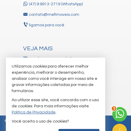
Infra para sonorização no living
(47) 9.9913-2719 (WhatsApp)
3 suítes
contato@mefimoveis.com
Ponto para toalheiro aquecido
ligamos para você
Ponto para Máquina de lavar louças
Ponto para ducha higiênica
Infra para pré automação
VEJA MAIS
Piso Vinílico na área íntima
receba nosso newsletter
Rodapés laqueados brancos
Utilizamos
cookies
para oferecer melhor
cadastre seu imóvel
Acabamento em gesso
experiência, melhorar o desempenho,
analisar como você interage em nosso site e
trabalhe conosco
Vista Panorâmica
gravar informações coletadas por meio de
Sala de Estar
imóveis favoritos
formulários.
Porcelanato
Ao utilizar esse site, você concorda com o uso
mapa de imóveis
de
cookies
. Para mais informações visite
Living
3
Política de Privacidade
.
Banheiro Social
©
2026
CRECI/SC 3.281-J
Política de Privacidade
Você aceita o uso de
cookies
?
Churrasqueira