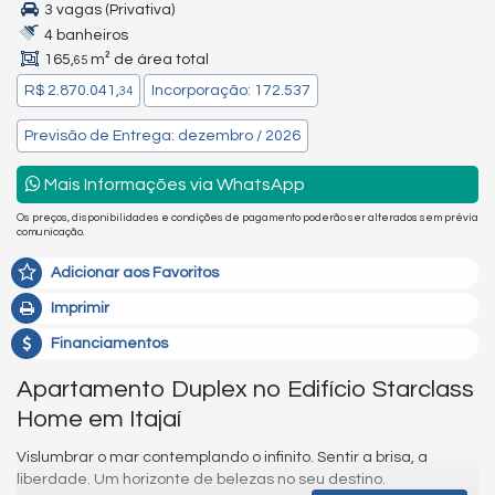
3 vagas (Privativa)
4 banheiros
165,
m² de área total
65
R$ 2.870.041,
Incorporação: 172.537
34
Previsão de Entrega: dezembro / 2026
Mais Informações via WhatsApp
Os preços, disponibilidades e condições de pagamento poderão ser alterados sem prévia
comunicação.
Adicionar aos Favoritos
Imprimir
Financiamentos
Apartamento Duplex no Edifício Starclass
Home em Itajaí
Vislumbrar o mar contemplando o infinito. Sentir a brisa, a
liberdade. Um horizonte de belezas no seu destino.