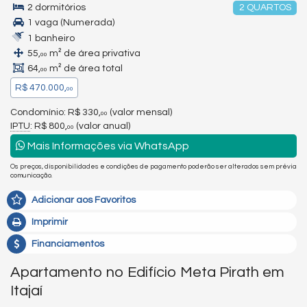
2 dormitórios
2 QUARTOS
1 vaga (Numerada)
1 banheiro
55,
m² de área privativa
00
64,
m² de área total
00
R$ 470.000,
00
Condomínio: R$ 330,
(valor mensal)
00
IPTU
: R$ 800,
(valor anual)
00
Mais Informações via WhatsApp
Os preços, disponibilidades e condições de pagamento poderão ser alterados sem prévia
comunicação.
Adicionar aos Favoritos
Imprimir
Financiamentos
Apartamento no Edifício Meta Pirath em
Itajaí