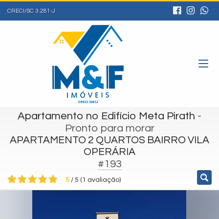
CRECI/SC 3.281-J
Apartamento no Edifício Meta Pirath
-
Pronto para morar
APARTAMENTO 2 QUARTOS BAIRRO VILA
OPERÁRIA
#193
5
/
5
(
1
avaliação)