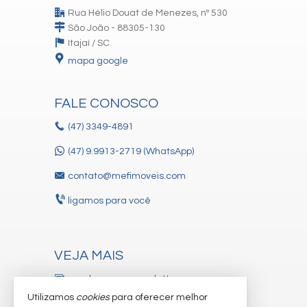
Rua Hélio Douat de Menezes, nº 530
São João - 88305-130
Itajaí /
SC
mapa google
FALE CONOSCO
(47)
3349-4891
(47) 9.9913-2719 (WhatsApp)
contato@mefimoveis.com
ligamos para você
VEJA MAIS
receba nosso newsletter
Utilizamos
cookies
para oferecer melhor
cadastre seu imóvel