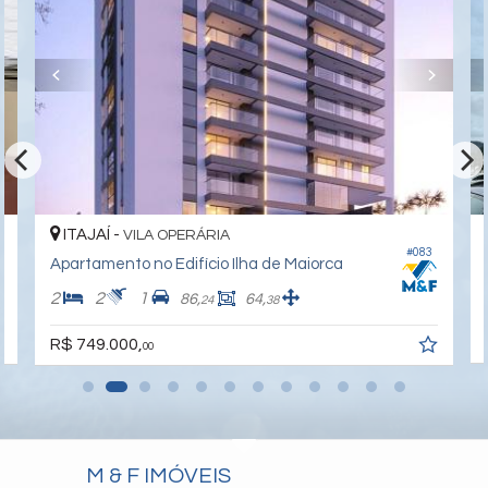
ITAJAÍ -
VILA OPERÁRIA
#083
Apartamento no Edifício Ilha de Maiorca
2
2
1
86,
64,
24
38
R$ 749.000,
00
M & F IMÓVEIS