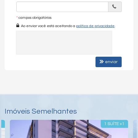
Gás Central
Elevador
Sala de Reunião
*
campos obrigatórios
Ao enviar você está aceitando a
política de privacidade
.
Endereço:
Avenida Getúlio Vargas
Vila Operária
Itajaí /
SC
enviar
Imóveis Semelhantes
1
1 SUÍTE +1