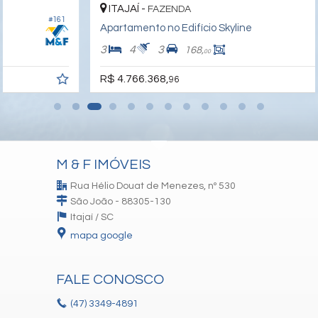
Salão de Festas
ITAJAÍ -
FAZENDA
Piscina
#075
Apartamento no Edifício Skyline
Spa
Espaço Gourmet
3
4
3
168,
00
Espaço Fitness
Medidores Individuais
R$ 4.766.368,
96
Portão Eletrônico
Playground
Brinquedoteca
Piscina Infantil
Gás Central
Elevador
Solarium
M & F IMÓVEIS
Pìscina Térmica
Lounge
Rua Hélio Douat de Menezes, nº 530
Acessibilidade para PNE
São João - 88305-130
Itajaí /
SC
mapa google
FALE CONOSCO
(47)
3349-4891