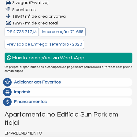
3 vagas (Privativa)
5 banheiros
199,
m² de área privativa
97
199,
m² de área total
97
R$ 4.725.717,
Incorporação: 71.665
63
Previsão de Entrega: setembro / 2028
Mais Informações via WhatsApp
Os preços, disponibilidades e condições de pagamento poderão ser alterados sem prévia
comunicação.
Adicionar aos Favoritos
Imprimir
Financiamentos
Apartamento no Edifício Sun Park em
Itajaí
EMPREENDIMENTO