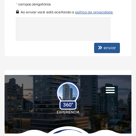
*
campos obrigatórios
Acabamento em gesso
Banheiro de Serviço
Ao enviar você está aceitando a
política de privacidade
.
Circuito Tv
Cozinha
Fechadura com senha na porta de entrada
Interfone
Living
enviar
Porcelanato
Varanda
Vista Panorâmica
Acessibilidade para PNE
Aquecimento á Gás
Churrasqueira
Espera para split
Gás Individual
Hidrômetro Individual
Infraestrutura para água quente
Lavabo
Piso aquecido nos banheiros
Sacada
Varanda Gourmet
Área de Serviço