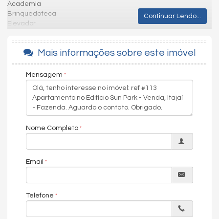
Academia
Brinquedoteca
Continuar Lendo...
Elevador
Espaço gourmet
Guarita de segurança
Mais informações sobre este imóvel
Lounge
Piscina adulta
Piscina infantil
Mensagem
Playground
Sala de jogos
Sauna
Spa
Circuito Tv
Nome Completo
Espelho d' água
Hall de entrada decorado e mobiliado
Medidores de água, luz e gás individuais
Piscina
Email
Piscina adulta com borda infinita
Piscina térmica
Pub
Telefone
Salão de festas
Sala de games
Solarium