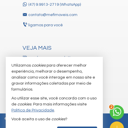
(47) 9.9913-2719 (WhatsApp)
contato@mefimoveis.com
ligamos para você
VEJA MAIS
receba nosso newsletter
Utilizamos
cookies
para oferecer melhor
cadastre seu imóvel
experiência, melhorar o desempenho,
analisar como você interage em nosso site e
trabalhe conosco
gravar informações coletadas por meio de
imóveis favoritos
formulários.
Ao utilizar esse site, você concorda com o uso
mapa de imóveis
de
cookies
. Para mais informações visite
2
Política de Privacidade
.
©
2026
CRECI/SC 3.281-J
Política de Privacidade
Você aceita o uso de
cookies
?