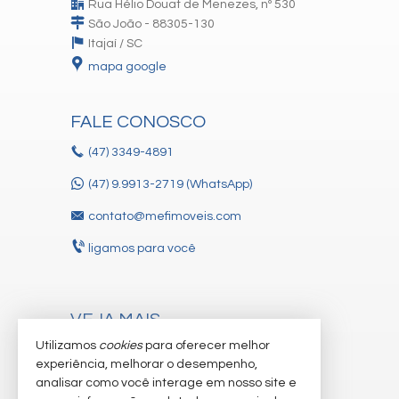
Rua Hélio Douat de Menezes, nº 530
São João - 88305-130
Itajaí /
SC
mapa google
FALE CONOSCO
(47)
3349-4891
(47) 9.9913-2719 (WhatsApp)
contato@mefimoveis.com
ligamos para você
VEJA MAIS
Utilizamos
cookies
para oferecer melhor
receba nosso newsletter
experiência, melhorar o desempenho,
cadastre seu imóvel
analisar como você interage em nosso site e