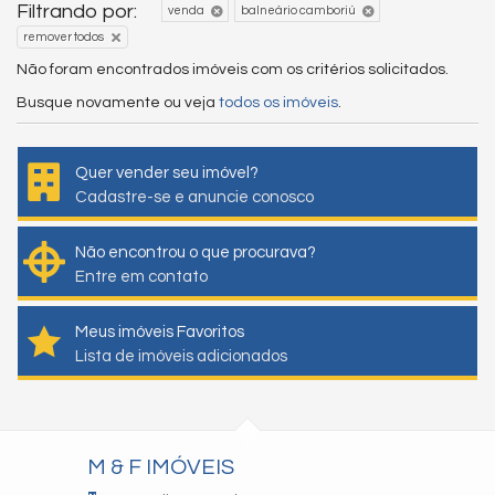
Filtrando por:
venda
balneário camboriú
remover todos
Não foram encontrados imóveis com os critérios solicitados.
Busque novamente ou veja
todos os imóveis
.
Quer vender seu imóvel?
Cadastre-se e anuncie conosco
Não encontrou o que procurava?
Entre em contato
Meus imóveis Favoritos
Lista de imóveis adicionados
M & F IMÓVEIS