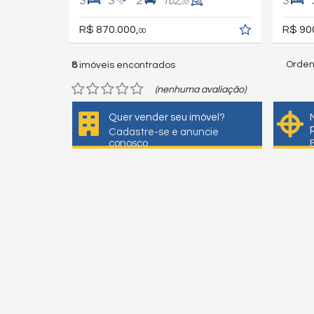
3
3
2
3
102,
00
R$ 870.000,
R$ 90
00
Orden
8
imóveis encontrados
(nenhuma avaliação)
Quer vender seu imóvel?
Cadastre-se e anuncie
conosco