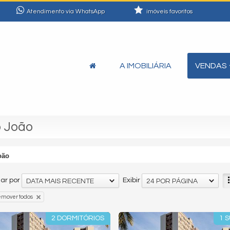
Atendimento via WhatsApp
imóveis favoritos
A IMOBILIÁRIA
VENDAS
o João
oão
ar por
Exibir
DATA MAIS RECENTE
24 POR PÁGINA
emover todos
2 DORMITÓRIOS
1 S