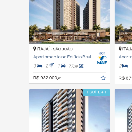
ITAJAÍ -
ITAJ
SÃO JOÃO
#031
Apartamento no Edifício Boulevard Jardins
3
2
1
2
77,
39
R$ 932.000,
R$ 67
00
1 SUÍTE + 1