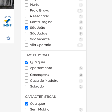
Murta
1
Praia Brava
11
Ressacada
1
#355
Santa Regina
3
São João
8
São Judas
5
São Vicente
1
Vila Operária
11
TIPO DE IMÓVEL
Qualquer
Apartamento
5
Casas
3
(todas)
Casa de Madeira
1
Sobrado
2
CARACTERÍSTICAS
Qualquer
Sem Mobília
3