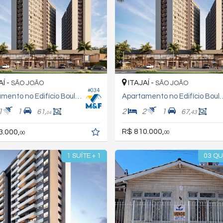
AÍ -
ITAJAÍ -
SÃO JOÃO
SÃO JOÃO
#034
Apartamento no Edifício Boulevard Jardins
Apartamento no Edifício
1
1
2
2
1
61,
67,
43
04
R$ 810.000,
3.000,
00
00
1 SUÍTE + 1
03 Q