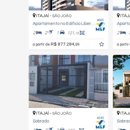
ITAJAÍ -
ITAJ
SÃO JOÃO
#069
Apartamento no Edifício Liber.ato
2
2
1
2
121,
18
R$ 877.284,
a partir de
99
a partir
ITAJAÍ -
ITAJ
SÃO JOÃO
#345
Sobrado
Sobra