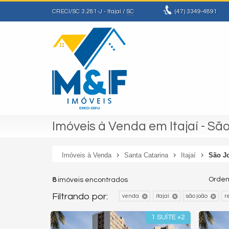
CRECI/SC 3.281-J
- Itajaí /
SC
(47)
3349-4891
Imóveis à Venda em Itajaí - Sã
Imóveis à Venda
Santa Catarina
Itajaí
São J
Orden
8
imóveis encontrados
Filtrando por:
venda
itajaí
são joão
r
1 SUÍTE +2