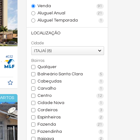
Venda
91
Aluguel Anual
21
Aluguel Temporada
1
LOCALIZAÇÃO
Cidade
ITAJAÍ (8)
#032
 Boulevard Jardins
Bairros
Qualquer
Balneário Santa Clara
5
Cabeçudas
1
Carvalho
1
Centro
12
UARTOS
Cidade Nova
1
Cordeiros
3
Espinheiros
2
Fazenda
21
Fazendinha
1
Itaipava
2