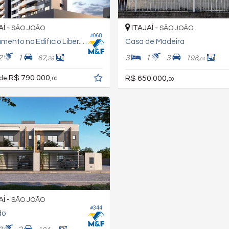
AÍ -
ITAJAÍ -
SÃO JOÃO
SÃO JOÃO
#068
Apartamento no Edifício Liber.ato
Casa de Madeira
2
1
3
1
3
67,
198,
29
00
R$ 790.000,
R$ 650.000,
 de
00
00
AÍ -
SÃO JOÃO
#344
do