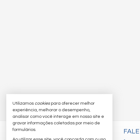
Utilizamos
cookies
para oferecer melhor
experiência, melhorar o desempenho,
analisar como você interage em nosso site e
gravar informações coletadas por meio de
formulários.
M & F IMÓVEIS
FAL
Ao utilizar esse site, você concorda com o uso