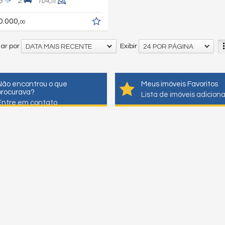
3
2
104,
00
0.000,
00
ar por
Exibir
DATA MAIS RECENTE
24 POR PÁGINA
Não encontrou o que
Meus imóveis Favoritos
procurava?
Lista de imóveis adicion
Entre em contato