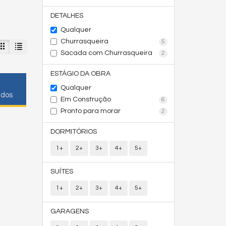
DETALHES
Qualquer
Churrasqueira
5
Sacada com Churrasqueira
2
ESTÁGIO DA OBRA
Qualquer
ados
Em Construção
6
Pronto para morar
2
DORMITÓRIOS
1+
2+
3+
4+
5+
SUÍTES
1+
2+
3+
4+
5+
GARAGENS