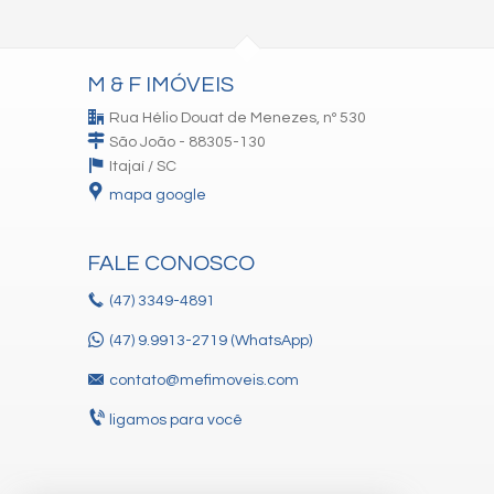
M & F IMÓVEIS
Rua Hélio Douat de Menezes, nº 530
São João - 88305-130
Itajaí /
SC
mapa google
FALE CONOSCO
(47)
3349-4891
(47) 9.9913-2719 (WhatsApp)
contato@mefimoveis.com
ligamos para você