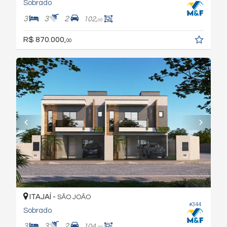
Sobrado
3
3
2
102,
00
R$ 870.000,
00
ITAJAÍ -
SÃO JOÃO
#344
Sobrado
3
3
2
104,