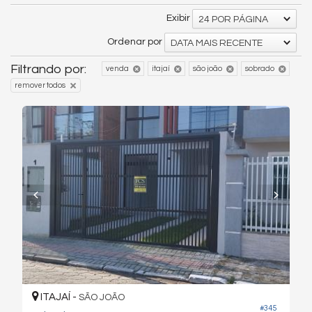
Exibir
24 POR PÁGINA
Ordenar por
DATA MAIS RECENTE
Filtrando por:
venda
itajaí
são joão
sobrado
remover todos
ITAJAÍ -
SÃO JOÃO
#345