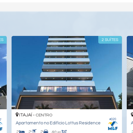
ES
2 SUÍTES
ITAJAÍ -
CENTRO
#020
7
Apartamento no Edifício Lottus Residence
A
2
2
2
80,
95