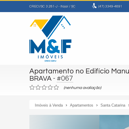
CRECI/SC 3.281-J
- Itajaí /
SC
(47)
3349-4891
Apartamento no Edifício Man
-
#067
BRAVA
(nenhuma avaliação)
Imóveis à Venda
Apartamentos
Santa Catarina