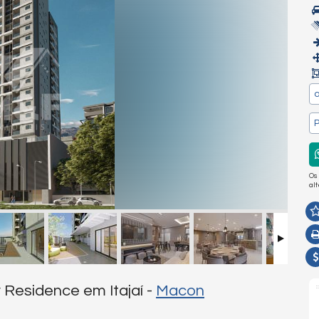
a
P
Os
al
Residence em Itajaí -
Macon