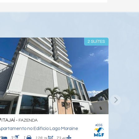
2 SUÍTES
ITAJAÍ -
FAZENDA
#096
partamento no Edifício Lago Moraine
2
3
1
128,
73,
79
46