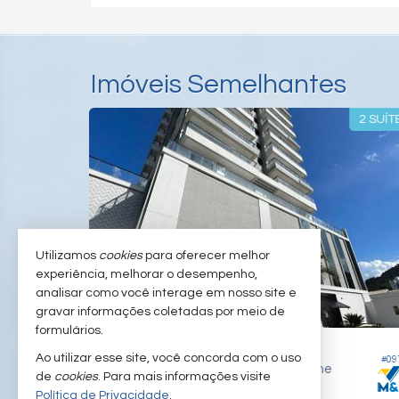
Imóveis Semelhantes
2 SUÍTES
2 SUÍT
Utilizamos
cookies
para oferecer melhor
experiência, melhorar o desempenho,
analisar como você interage em nosso site e
gravar informações coletadas por meio de
formulários.
ITAJAÍ -
FAZENDA
Ao utilizar esse site, você concorda com o uso
#022
#09
Apartamento no Edifício Le Havre Residence
Apartamento no Edifício Lago Moraine
de
cookies
. Para mais informações visite
Política de Privacidade
.
2
3
2
159,
83,
42
71