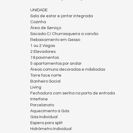
UNIDADE
Sala de estar e jantar integrada
Cozinha
Área de Serviço
Sacada C/ Churrasqueira a carvão
Rebaixamento em Gesso
1 ou 2 Vagas
2 Elevadores
19 pavimentos
5 apartamentos por andar
Áreas comuns decoradas e mibiliadas
Torre face norte
Banheiro Social
Living
Fechadura com senha na porta de entrada
Interfone
Porcelanato
Aquecimento á Gás
Gás Individual
Espera para split
Hidrômetro Individual