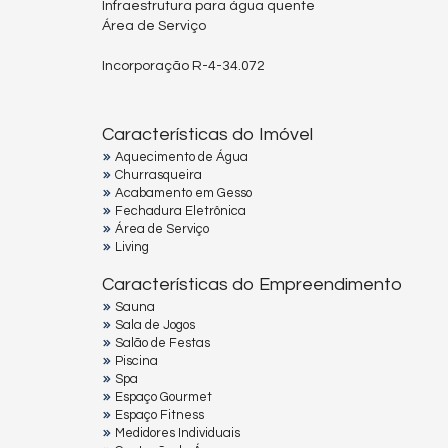
Infraestrutura para água quente
Área de Serviço
Incorporação R-4-34.072
Características do Imóvel
Aquecimento de Água
Churrasqueira
Acabamento em Gesso
Fechadura Eletrônica
Área de Serviço
Living
Características do Empreendimento
Sauna
Sala de Jogos
Salão de Festas
Piscina
Spa
Espaço Gourmet
Espaço Fitness
Medidores Individuais