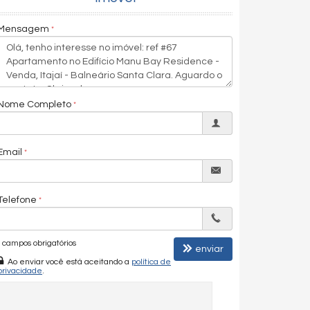
Mensagem
Nome Completo
Email
Telefone
campos obrigatórios
enviar
Ao enviar você está aceitando a
política de
privacidade
.