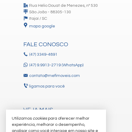
Rua Hélio Douat de Menezes, nº 530
São João - 88305-130
Itajaí /
SC
mapa google
FALE CONOSCO
(47)
3349-4891
(47) 9.9913-2719 (WhatsApp)
contato@mefimoveis.com
ligamos para você
VEJA MAIS
Utilizamos
cookies
para oferecer melhor
receba nosso newsletter
experiência, melhorar o desempenho,
cadastre seu imóvel
analisar como você interage em nosso site e