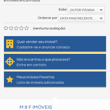
5
imóveis encontrados
Exibir
24 POR PÁGINA
Ordenar por
DATA MAIS RECENTE
(nenhuma avaliação)
Quer vender seu imóvel?
Cadastre-se e anuncie conosco
Não encontrou o que procurava?
Entre em contato
Meus imóveis Favoritos
Lista de imóveis adicionados
M & F IMÓVEIS