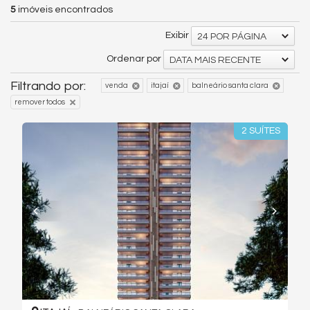
5
imóveis encontrados
Exibir
24 POR PÁGINA
Ordenar por
DATA MAIS RECENTE
Filtrando por:
venda
itajaí
balneário santa clara
remover todos
2 SUÍTES