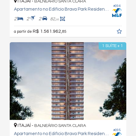
ITAJAÍ -
BALNEÁRIO SANTA CLARA
#094
Apartamento no Edifício Brava Park Residence
2
2
2
82,
00
R$ 1.561.962,
a partir de
85
1 SUÍTE + 1
ITAJAÍ -
BALNEÁRIO SANTA CLARA
#095
Apartamento no Edifício Brava Park Residence