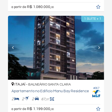
R$ 1.080.000,
a partir de
00
1 SUÍTE + 1
ITAJAÍ -
BALNEÁRIO SANTA CLARA
#067
Apartamento no Edifício Manu Bay Residence
2
2
2
67,
57
R$ 1.199.000,
a partir de
00