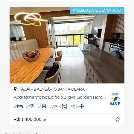
MOBILIADO E DECORADO
ITAJAÍ -
BALNEÁRIO SANTA CLARA
#286
Apartamento no Edifício Brava Garden Home Club
2
2
2
129,
76,
94
07
R$ 1.400.000,
00