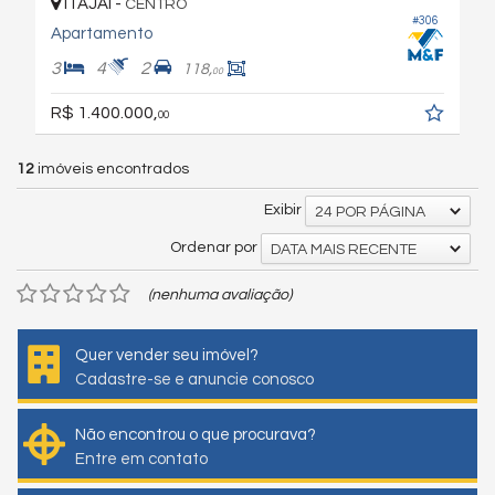
ITAJAÍ -
CENTRO
#306
Apartamento
3
4
2
118,
00
R$ 1.400.000,
00
12
imóveis encontrados
Exibir
24 POR PÁGINA
Ordenar por
DATA MAIS RECENTE
(nenhuma avaliação)
Quer vender seu imóvel?
Cadastre-se e anuncie conosco
Não encontrou o que procurava?
Entre em contato