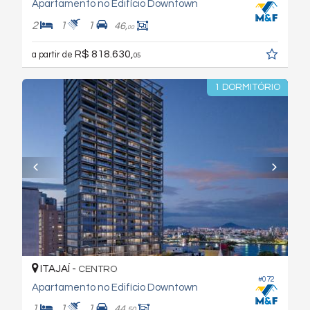
Apartamento no Edifício Downtown
2
1
1
46,
00
R$ 818.630,
a partir de
05
1 DORMITÓRIO
ITAJAÍ -
CENTRO
#072
Apartamento no Edifício Downtown
1
1
1
44,
50