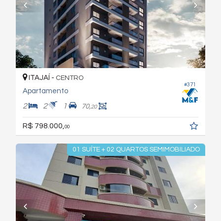
ITAJAÍ -
CENTRO
#371
Apartamento
2
2
1
70,
20
R$ 798.000,
00
01 SUÍTE + 02 QUARTOS SEMIMOBILIADO