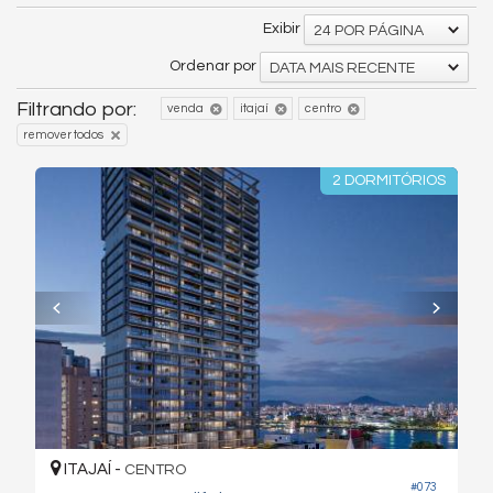
Exibir
24 POR PÁGINA
Ordenar por
DATA MAIS RECENTE
Filtrando por:
venda
itajaí
centro
remover todos
2 DORMITÓRIOS
ITAJAÍ -
CENTRO
#073