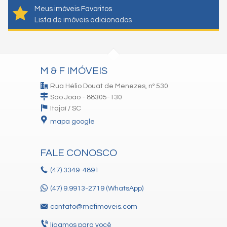
Meus imóveis Favoritos
Lista de imóveis adicionados
M & F IMÓVEIS
Rua Hélio Douat de Menezes, nº 530
São João - 88305-130
Itajaí /
SC
mapa google
FALE CONOSCO
(47)
3349-4891
(47) 9.9913-2719 (WhatsApp)
contato@mefimoveis.com
ligamos para você