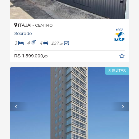
ITAJAÍ -
CENTRO
#292
Sobrado
3
4
4
237,
00
R$ 1.599.000,
00
3 SUÍTES