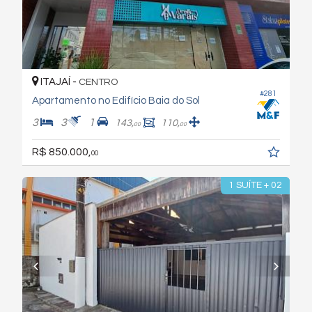
ITAJAÍ -
CENTRO
#281
Apartamento no Edifício Baia do Sol
3
3
1
143,
110,
00
00
R$ 850.000,
00
1 SUÍTE + 02