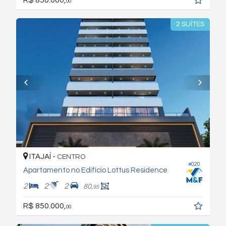
00
2 SUÍTES
ITAJAÍ -
CENTRO
#020
Apartamento no Edifício Lottus Residence
2
2
2
80,
95
R$ 850.000,
00