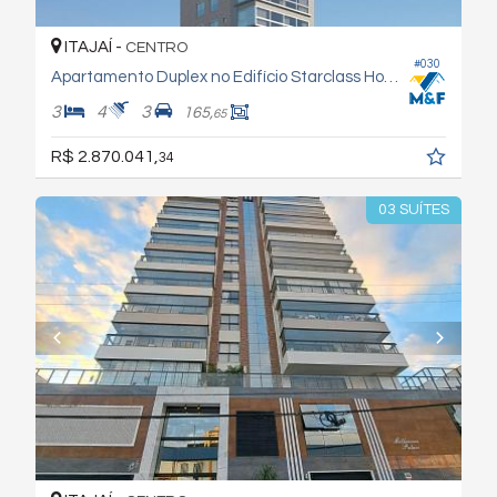
ITAJAÍ -
CENTRO
#030
Apartamento Duplex no Edifício Starclass Home
3
4
3
165,
65
R$ 2.870.041,
34
03 SUÍTES