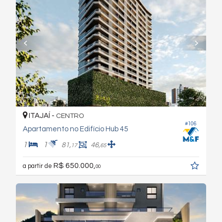
ITAJAÍ -
CENTRO
#106
Apartamento no Edifício Hub 45
1
1
81,
46,
17
65
R$ 650.000,
a partir de
00