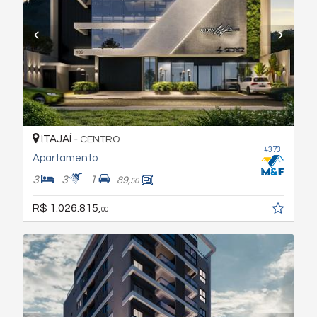
ITAJAÍ -
CENTRO
#373
Apartamento
3
3
1
89,
50
R$ 1.026.815,
00