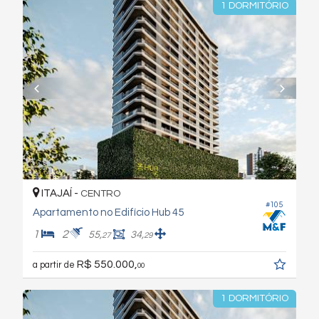
1 DORMITÓRIO
ITAJAÍ -
CENTRO
#105
Apartamento no Edifício Hub 45
1
2
55,
34,
27
29
R$ 550.000,
a partir de
00
1 DORMITÓRIO