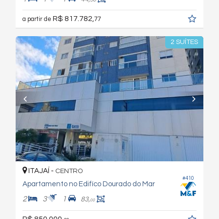
R$ 817.782,
a partir de
77
2 SUÍTES
ITAJAÍ -
CENTRO
#410
Apartamento no Edifíco Dourado do Mar
2
3
1
83,
00
R$ 850.000,