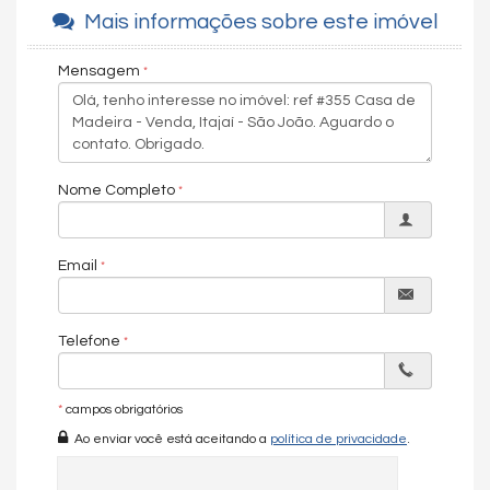
Mais informações sobre este imóvel
Gostou? Agende sua visita com uma de nossas corretoras!
Mensagem
Características do Imóvel
Área de Serviço
Copa
Sala
Cozinha
Nome Completo
Banheiro Social
Piso Cerâmico
Piso de Madeira
Email
Telefone
*
campos obrigatórios
Ao enviar você está aceitando a
política de privacidade
.