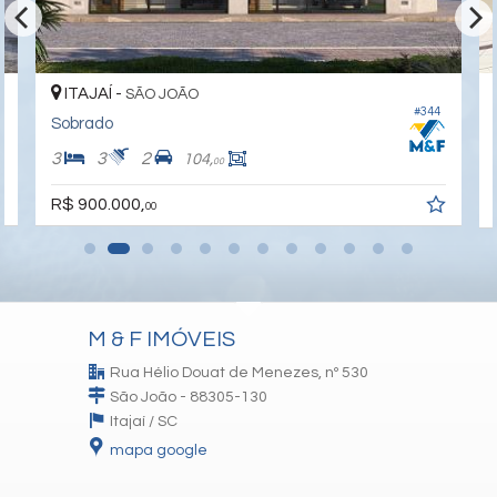
ITAJAÍ -
SÃO JOÃO
#344
Sobrado
3
3
2
104,
00
R$ 900.000,
00
M & F IMÓVEIS
Rua Hélio Douat de Menezes, nº 530
São João - 88305-130
Itajaí /
SC
mapa google