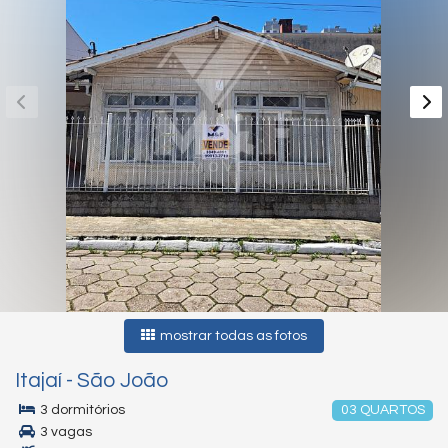
mostrar todas as fotos
Itajaí
-
São João
3 dormitórios
03 QUARTOS
3 vagas