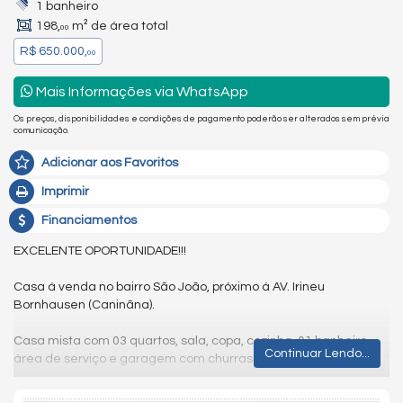
1 banheiro
198,
m² de área total
00
R$ 650.000,
00
Mais Informações via WhatsApp
Os preços, disponibilidades e condições de pagamento poderão ser alterados sem prévia
comunicação.
Adicionar aos Favoritos
Imprimir
Financiamentos
EXCELENTE OPORTUNIDADE!!!
Casa á venda no bairro São João, próximo á AV. Irineu
Bornhausen (Caninãna).
Casa mista com 03 quartos, sala, copa, cozinha, 01 banheiro,
Continuar Lendo...
área de serviço e garagem com churrasqueira.
Terreno com 18mt de frente e 11mt de fundos.