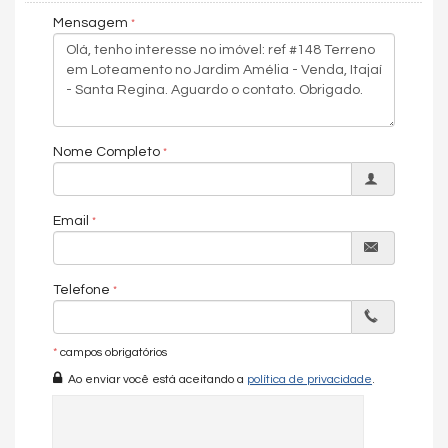
Confira conosco a facilidade de adquirir seu terreno.
Mensagem
Agende uma visita (47) 99913-2719 Vanessa Mandel
Nome Completo
Email
Telefone
*
campos obrigatórios
Ao enviar você está aceitando a
política de privacidade
.