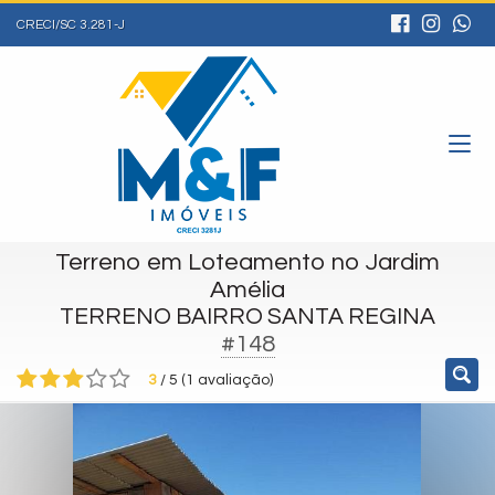
CRECI/SC 3.281-J
Terreno em Loteamento no Jardim
Amélia
TERRENO BAIRRO SANTA REGINA
#148
3
/
5
(
1
avaliação)