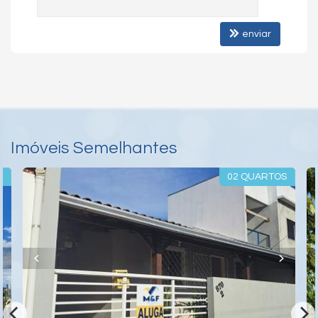
enviar
Imóveis Semelhantes
L
02 QUARTOS