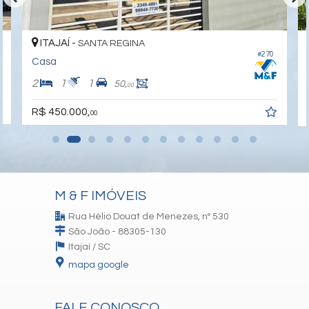
ITAJAÍ -
SANTA REGINA
#270
Casa
2
1
1
50,
00
R$ 450.000,
00
M & F IMÓVEIS
Rua Hélio Douat de Menezes, nº 530
São João - 88305-130
Itajaí /
SC
mapa google
FALE CONOSCO