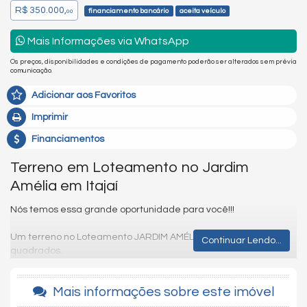
R$ 350.000,
financiamento bancário
aceita veículo
00
Mais Informações via WhatsApp
Os preços, disponibilidades e condições de pagamento poderão ser alterados sem prévia
comunicação.
Adicionar aos Favoritos
Imprimir
Financiamentos
Terreno em Loteamento no Jardim
Amélia em Itajaí
Nós temos essa grande oportunidade para você!!!
Um terreno no Loteamento JARDIM AMÉLIA com 200 metros
Continuar Lendo...
quadrados.
Mais informações sobre este imóvel
Aceita veículo como entrada + financiamento bancário