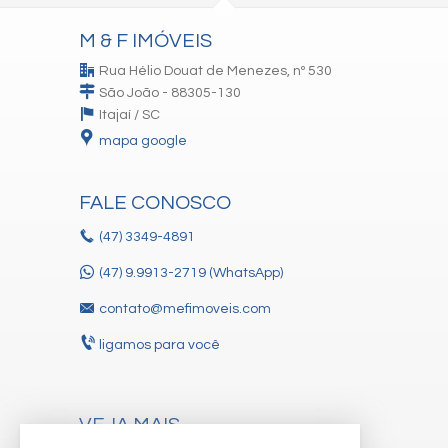
M & F IMÓVEIS
Rua Hélio Douat de Menezes, nº 530
São João - 88305-130
Itajaí /
SC
mapa google
FALE CONOSCO
(47)
3349-4891
(47) 9.9913-2719 (WhatsApp)
contato@mefimoveis.com
ligamos para você
VEJA MAIS