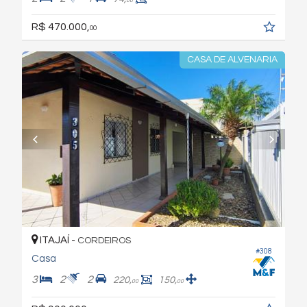
00
R$ 470.000,
00
CASA DE ALVENARIA
ITAJAÍ -
CORDEIROS
#308
Casa
3
2
2
220,
150,
00
00