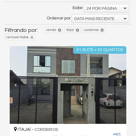
Exibir
24 POR PÁGINA
Ordenar por
DATA MAIS RECENTE
Filtrando por:
venda
itajaí
cordeiros
remover todos
01 SUÍTE + 02 QUARTOS
ITAJAÍ -
CORDEIROS
#405