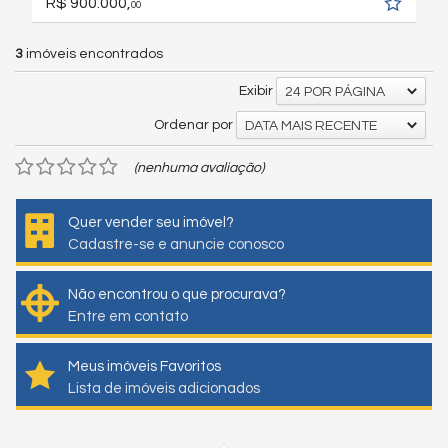
R$ 900.000,
00
3
imóveis encontrados
Exibir
24 POR PÁGINA
Ordenar por
DATA MAIS RECENTE
(nenhuma avaliação)
Quer vender seu imóvel?
Cadastre-se e anuncie conosco
Não encontrou o que procurava?
Entre em contato
Meus imóveis Favoritos
Lista de imóveis adicionados