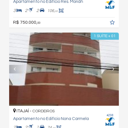
Apartamento no Edifício Res. Moriáh
3
2
2
106,
00
R$ 750.000,
00
1 SUÍTE + 01
ITAJAÍ -
CORDEIROS
#298
Apartamento no Edifício Nona Carmela
2
2
1
74,