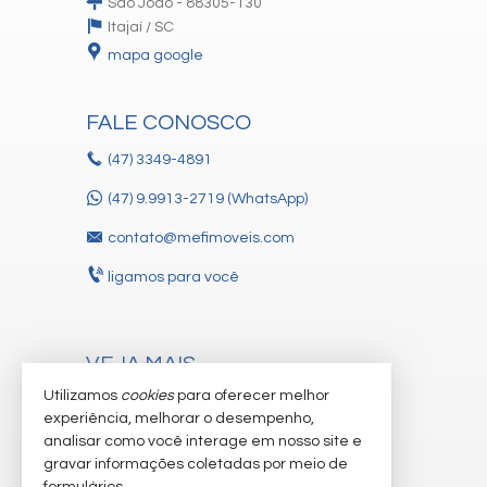
São João - 88305-130
Itajaí /
SC
mapa google
FALE CONOSCO
(47)
3349-4891
(47) 9.9913-2719 (WhatsApp)
contato@mefimoveis.com
ligamos para você
VEJA MAIS
Utilizamos
cookies
para oferecer melhor
receba nosso newsletter
experiência, melhorar o desempenho,
cadastre seu imóvel
analisar como você interage em nosso site e
gravar informações coletadas por meio de
trabalhe conosco