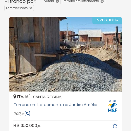
Filtrando por:
venda
terreno em loteamento
remover todos
INVESTIDOR
ITAJAÍ -
SANTA REGINA
#148
Terreno em Loteamento no Jardim Amélia
200,
00
R$ 350.000,
00