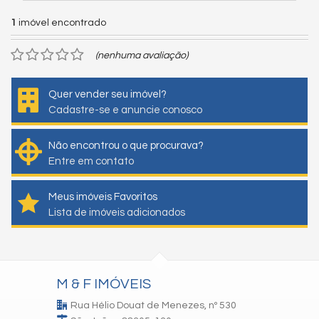
1
imóvel encontrado
(nenhuma avaliação)
Quer vender seu imóvel?
Cadastre-se e anuncie conosco
Não encontrou o que procurava?
Entre em contato
Meus imóveis Favoritos
Lista de imóveis adicionados
M & F IMÓVEIS
Rua Hélio Douat de Menezes, nº 530